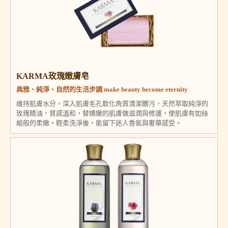
KARMA玫瑰嫩膚皂
典雅、純淨、自然的生活步調 make beauty become eternity
維持肌膚水分，深入肌膚毛孔軟化角質清潔髒污，天然萃取純淨的
玫瑰精油，質感溫和，替嬌嫩的肌膚做滋潤與修護，使肌膚有如絲
緞般的柔嫩。輕柔洗淨後，能留下迷人香氣與奢華感受。