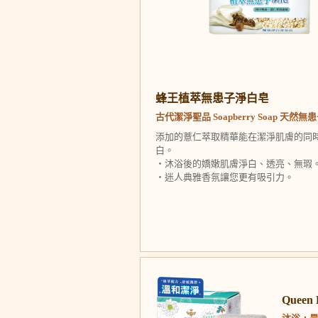
蜂王植萃無患子淨白皂
古代潔淨聖品 Soapberry Soap 天然無
添加的薏仁萃取精華能在潔淨肌膚的同
白。
‧沐浴後的嬌嫩肌膚淨白、透亮、無瑕
‧迷人典雅香氛讓您更有吸引力。
Quee