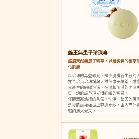
蜂王無患子珍珠皂
嚴選天然無患子精華，以最純粹的植萃
化肌膚
以珍珠的晶瑩微光，賦予肌膚新生般的
揉合珍貴珍珠粉與天然無患子精萃，透
素產生的細緻泡沫，在溫和潔淨的同時
質，讓肌膚重現光滑細緻的觸感。
伴隨清新悠遠的香氛，洗淨一整天的疲
洗後肌膚宛如披上輕透水紗，由內而外
瑕的迷人光采。