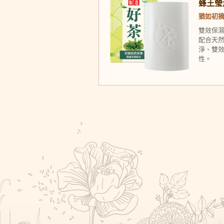
蜂王瑩潤
猶如初摘
雙效保濕
配合天
淨、雙
性。