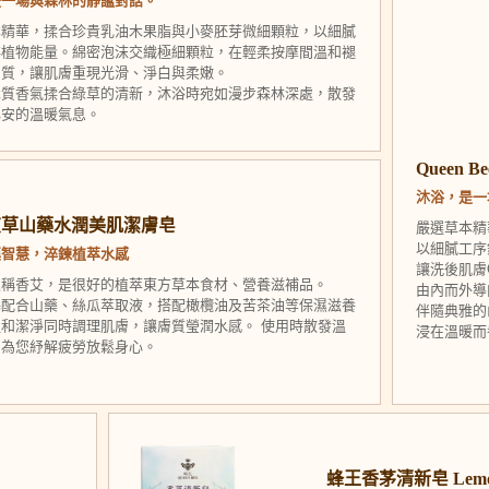
是一場與森林的靜謐對話。
本精華，揉合珍貴乳油木果脂與小麥胚芽微細顆粒，以細膩
存植物能量。綿密泡沫交織極細顆粒，在輕柔按摩間溫和褪
角質，讓肌膚重現光滑、淨白與柔嫩。
木質香氣揉合綠草的清新，沐浴時宛如漫步森林深處，散發
心安的溫暖氣息。
Queen
沐浴，是一
艾草山藥水潤美肌潔膚皂
嚴選草本精
以細膩工序
漢智慧，淬鍊植萃水感
讓洗後肌膚
又稱香艾，是很好的植萃東方草本食材、營養滋補品。
由內而外導
基配合山藥、絲瓜萃取液，搭配橄欖油及苦茶油等保濕滋養
伴隨典雅的
和潔淨同時調理肌膚，讓膚質瑩潤水感。 使用時散發溫
浸在溫暖而
，為您紓解疲勞放鬆身心。
蜂王香茅清新皂 Lemong