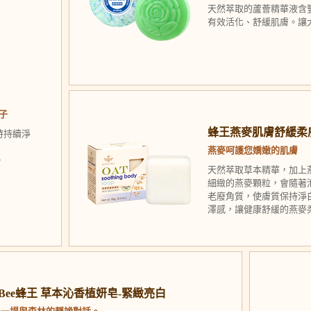
天然萃取的蘆薈精華液含
有效活化、舒緩肌膚。讓
患子
蜂王燕麥肌膚舒緩柔膚皂 So
時持續淨
燕麥呵護您嬌嫩的肌膚
。
天然萃取草本精華，加上
細緻的燕麥顆粒，會隨著
老廢角質，使膚質保持淨
澤感，讓健康舒緩的燕麥
n Bee蜂王 草本沁香植妍皂-緊緻亮白