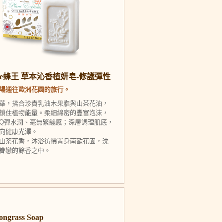
 Bee蜂王 草本沁香植妍皂-修護彈性
場通往歐洲花園的旅行。
華，揉合珍貴乳油木果脂與山茶花油，
鎖住植物能量。柔細綿密的豐富泡沫，
Q彈水潤、毫無緊繃感；深層調理肌底，
向健康光澤。
山茶花香，沐浴彷彿置身南歐花園，沈
眷戀的餘香之中。
rass Soap