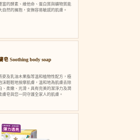
豐富的酵素、維他命、蛋白質與礦物質能
大自然的擁抱，安撫容易敏感的肌膚。
othing body soap
燕麥及乳油木果脂等溫和植物性配方，極
泡沫輕輕地按摩肌膚，溫和地為肌膚去除
白、柔嫩、光滑。具有完美的潔淨力及潤
柔膚皂與您一同守護全家人的肌膚。