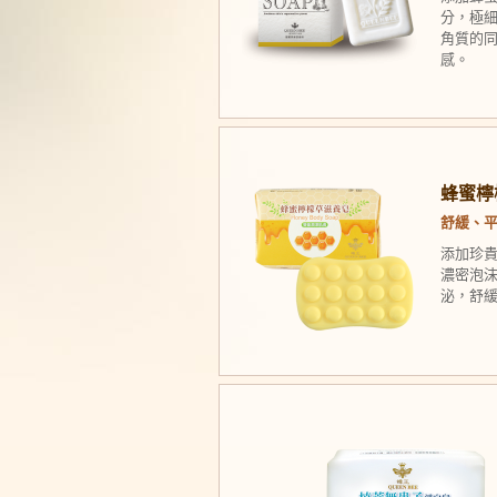
分，極
角質的
感。
蜂蜜檸檬
舒緩、
添加珍
濃密泡
泌，舒