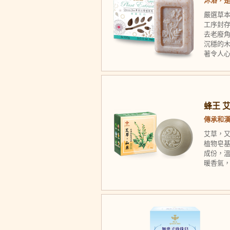
沐浴，
嚴選草
工序封
去老廢
沉穩的
著令人
蜂王 
傳承和
艾草，
植物皂
成份，溫
暖香氣