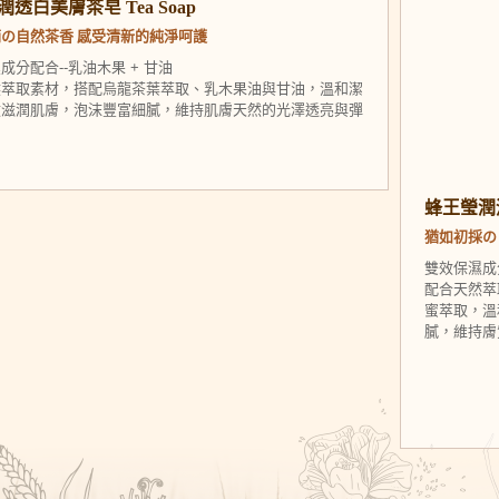
透白美膚茶皂 Tea Soap
の自然茶香 感受清新的純淨呵護
成分配合--乳油木果 + 甘油
然萃取素材，搭配烏龍茶葉萃取、乳木果油與甘油，溫和潔
效滋潤肌膚，泡沫豐富細膩，維持肌膚天然的光澤透亮與彈
蜂王瑩潤淨
猶如初採の
雙效保濕成分
配合天然萃
蜜萃取，溫
膩，維持膚