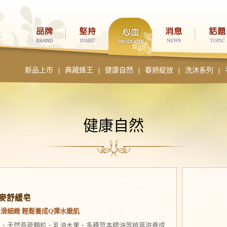
新品上市
典藏蜂王
健康自然
春妍綻放
洗沐系列
|
|
|
|
|
健康自然
麥舒緩皂
滑細緻 輕鬆養成Q彈水嫩肌
蜜、天然燕麥顆粒、乳油木果、多種草本精油等植萃滋養成