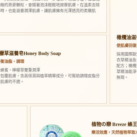
細緻的燕麥顆粒，會隨著泡沫輕輕地按摩肌膚。在溫柔去除
同時，也能滋養潤澤肌膚，讓肌膚擁有光澤透亮的柔嫩肌
橄欖油滋
使肌膚回復
草滋養皂Honey Body Soap
採用國際歐
衣草精油及
平衡油脂、調理
配方；橄欖
貴蜂蜜、檸檬草雙重潤澤
草精油能淨
沫包覆肌膚，含高保濕與植萃精華成分，可幫助調理皮脂分
無瑕。
緩肌膚的不適。
植物の戀 Breeze
樂活效應，天然植物萃取