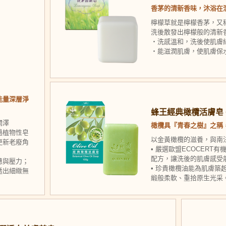
香茅的清新香味，沐浴在
檸檬草就是檸檬香茅，又
洗後散發出檸檬般的清新
‧洗感溫和，洗後使肌膚
‧能滋潤肌膚，使肌膚保
能量深層淨
蜂王經典橄欖活膚皂 Oliv
潤澤
橄欖具『青春之樹』之稱
過植物性皂
以金黃橄欖的滋養，與南
更新老廢角
• 嚴選歐盟ECOCER
配方，讓洗後的肌膚感受
憊與壓力；
• 珍貴橄欖油能為肌膚
透出細緻無
緞般柔軟、重拾原生光采