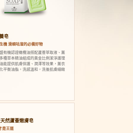
養皂
生機 滑順咕溜的必備好物
盟有機認證橄欖油搭配蘆薈萃取液、薰
多種草本精油組成的黃金比例潔淨護理
油能提供肌膚保護、潤澤等效果，薰衣
化平衡油脂，洗感溫和，洗後肌膚細緻
 蜂王天然蘆薈嫩膚皂
才是王道