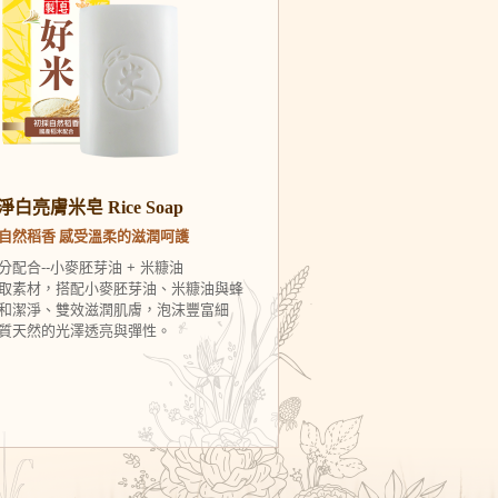
白亮膚米皂 Rice Soap
自然稻香 感受溫柔的滋潤呵護
配合--小麥胚芽油 + 米糠油
取素材，搭配小麥胚芽油、米糠油與蜂
和潔淨、雙效滋潤肌膚，泡沫豐富細
質天然的光澤透亮與彈性。