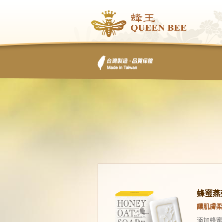
蜂蜜燕
讓肌膚柔
添加蜂