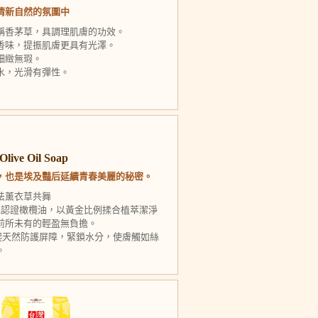
清新自然的氛圍中
稱香茅草，具調理肌膚的功效。
香味，提振肌膚更具有光澤。
細緻無瑕。
水，光滑有彈性。
e Oil Soap
，也是埃及豔后延續青春美麗的秘密。
法薰衣草共舞
T有機認證橄欖油，以黃金比例揉合植萃潔淨
前所未有的輕盈無負擔。
築起天然防護屏障，緊鎖水分，使膚觸如絲
。