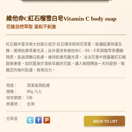
維他命C紅石榴雪白皂Vitamin C body soap
花植自然萃取 溫和不刺激
紅石榴中富含兩大抗氧化成分-紅石榴多酚和花青素，能讓肌膚恢復生
機，展現肌膚青春光采；此外還含有維他命C、B6、E和葉酸等多種礦
物質，能滋潤嫩白肌膚，維持肌膚亮麗光澤。
淡淡花香中透露著紅石榴
甜美果香，如同置身於清新早晨的花園，讓人瞬間釋放一天的疲勞，喚
醒您的每吋肌膚，再現活力。
用途：
清潔滋潤肌膚
規格：
80g 六入
保存期限：
5年
原產地：
台灣
分享至