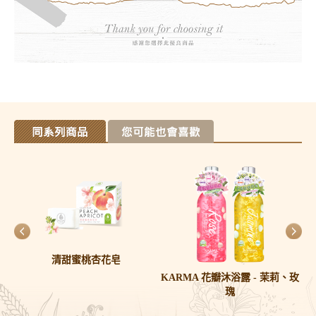
清甜蜜桃杏花皂
 B
KARMA 花瓣沐浴露 - 茉莉、玫
瑰